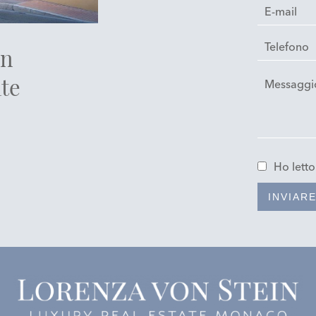
in
te
Ho lett
INVIAR