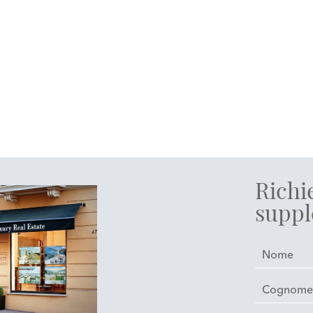
Richi
suppl