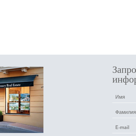
Запр
инфо