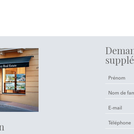
Deman
supplé
in