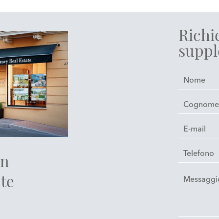
Richi
suppl
in
te